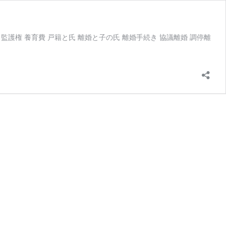
監護権 養育費 戸籍と氏 離婚と子の氏 離婚手続き 協議離婚 調停離