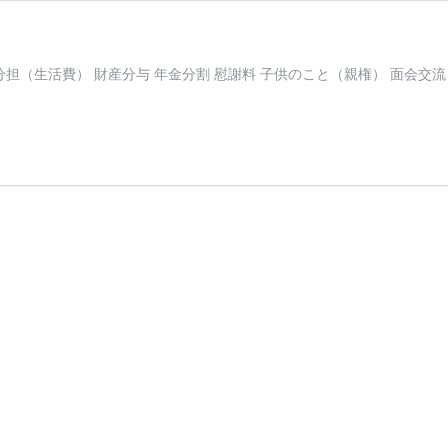
（生活費） 財産分与 年金分割 慰謝料 子供のこと（親権） 面会交流 