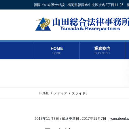
コ
ナ
福岡での弁護士相談 | 福岡県福岡市中央区大名2丁目11-25 新
ン
ビ
テ
ゲ
ン
ー
ツ
シ
に
ョ
移
ン
HOME
業務案内
動
に
HOME
BUSINESS
移
動
HOME
メディア
スライド3
2017年11月7日
/ 最終更新日 :
2017年11月7日
yamabenla