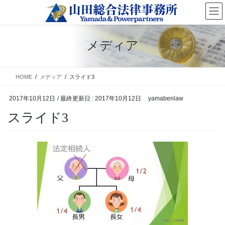
コ
ナ
ン
ビ
テ
ゲ
ン
ー
メディア
ツ
シ
に
ョ
移
ン
HOME
メディア
スライド3
動
に
移
2017年10月12日
/ 最終更新日 :
2017年10月12日
yamabenlaw
動
スライド3