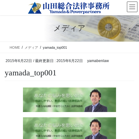
コ
ナ
ン
ビ
テ
ゲ
ン
ー
メディア
ツ
シ
に
ョ
移
ン
HOME
メディア
yamada_top001
動
に
移
2015年6月22日
/ 最終更新日 :
2015年6月22日
yamabenlaw
動
yamada_top001