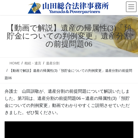
コ
ナ
ン
ビ
テ
ゲ
ン
ー
【動画で解説】遺産の帰属性(3)「預
ツ
シ
貯金についての判例変更」遺産分割
に
ョ
移
ン
の前提問題06
動
に
移
動
HOME
相続・遺言
遺産分割
【動画で解説】遺産の帰属性(3)「預貯金についての判例変更」遺産分割の前提問
題06
弁護士 山田訓敬が、遺産分割の前提問題について解説いたしま
した。第7回は、遺産分割の前提問題06～遺産の帰属性(3)「預貯
金についての判例変更」動画でわかりやすくご説明させていただ
きました。ぜひ覧ください。