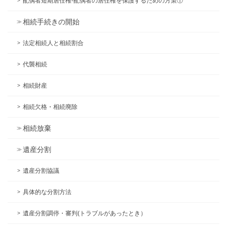
配偶者短期居住権-配偶者の居住権を保護するための方策①
相続手続きの開始
法定相続人と相続割合
代襲相続
相続財産
相続欠格・相続廃除
相続放棄
遺産分割
遺産分割協議
具体的な分割方法
遺産分割調停・審判(トラブルがあったとき）