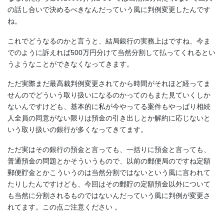
の話し合いで決めるべきなんだっていう風に判例変更したんです
ね。
これでどうなるのかと言うと、結局銀行の実務上はですね、今ま
でのように訴えれば500万円分けて当然分割して払ってくれるとい
うようなことができなくなってきます。
ただ実際まだ最高裁判例変更されてから時間がそれほど経ってま
せんのでどういう取り扱いになるのかってのもまた見ていくしか
ないんですけども、基本的に私が今やってる案件もやっぱり相続
人全員の同意がない限りは預金の引き出しとか解約に応じないと
いう取り扱いの銀行が多くなってきてます。
ただ実はその銀行の預金と言っても、一括りに預金と言っても、
普通預金の問題とかそういうもので、以前の郵便局のですね定額
郵便貯金とかこういうのは当然分割ではないという風に言われて
たりしたんですけども、今回はその郵貯の定額預金以外について
も当然に分割されるものではないんだっていう風に判例が変更さ
れてます。この点ご注意ください 。