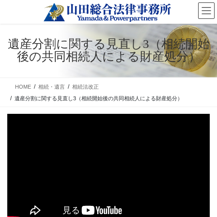
コ
ナ
ン
ビ
テ
ゲ
ン
ー
遺産分割に関する見直し3（相続開始
ツ
シ
後の共同相続人による財産処分）
に
ョ
移
ン
動
に
移
HOME
相続・遺言
相続法改正
動
遺産分割に関する見直し3（相続開始後の共同相続人による財産処分）